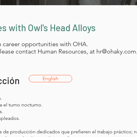
s with Owl's Head Alloys
in career opportunities with OHA.
 please contact Human Resources, at hr@ohaky.com
cción
English
.
a el turno nocturno.
s.
mpleados.
 de producción dedicados que prefieren el trabajo práctico; no