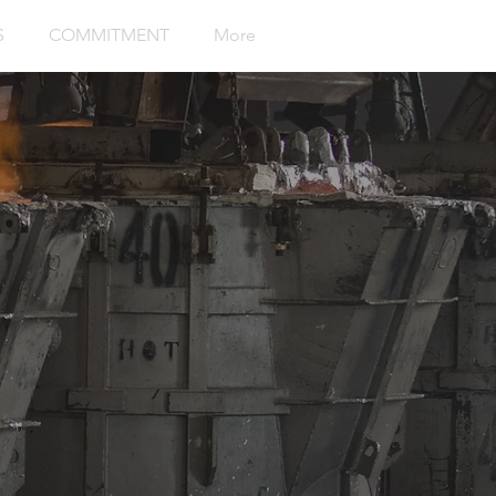
S
COMMITMENT
More