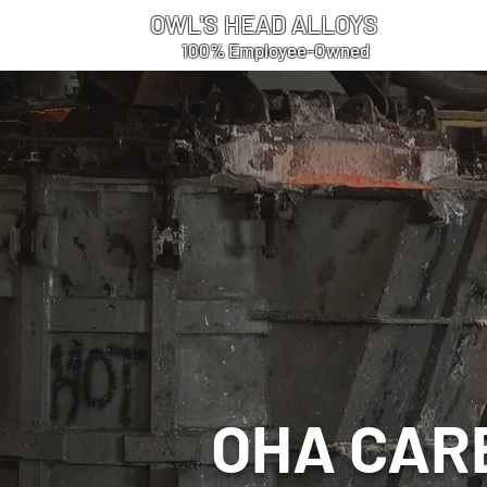
OWL'S HEAD ALLOYS
100% Employee-Owned
OHA CAR